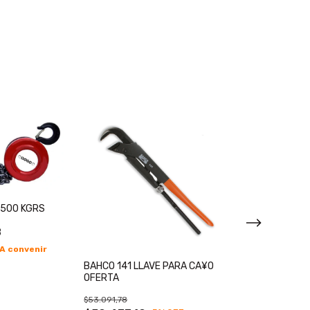
 500 KGRS
8
A convenir
BAHCO 141 LLAVE PARA CA¥O
BAHCO 144 LLA
OFERTA
OFERTA
$53.091,78
$194.618,72