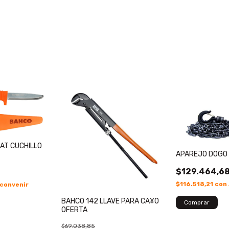
AT CUCHILLO
APAREJO DOGO
$129.464,6
$116.518,21
con
 convenir
BAHCO 142 LLAVE PARA CA¥O
OFERTA
$69.038,85