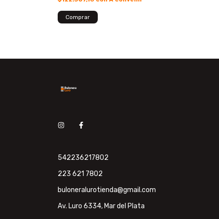
A convenir
542236217802
223 621 7802
buloneralurotienda@gmail.com
Av. Luro 6334, Mar del Plata