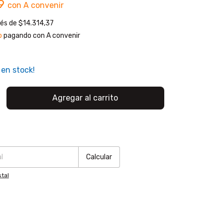
79
con
A convenir
rés de
$14.314,37
o
pagando con A convenir
en stock!
:
Cambiar CP
Calcular
tal