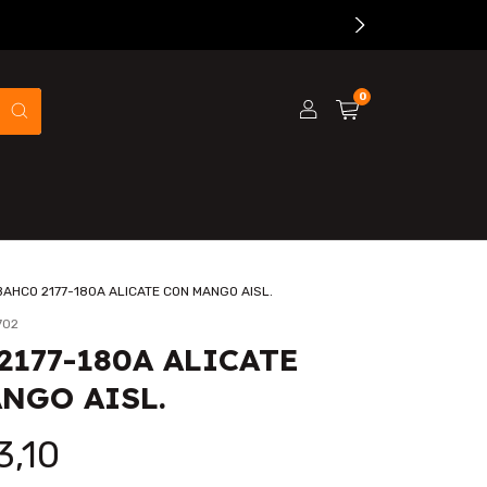
0
BAHCO 2177-180A ALICATE CON MANGO AISL.
702
2177-180A ALICATE
NGO AISL.
3,10