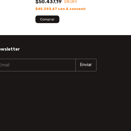
$50.437,19
$184.887,7
5
% OFF
$45.393,47
con
A convenir
$166.399,00
co
ewsletter