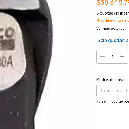
$38.648,
3
cuotas sin inte
10% de descuent
Ver más detalles
¡Solo quedan
3
Entregas para el CP
Medios de envío
No sé mi código pos