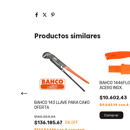
Productos similares
BAHCO 1446FLO
ACERO INOX.
$10.602,43
BAHCO 143 LLAVE PARA CA¥O
$9.542,19
con
A
OFERTA
ILE-U7
$143.353,34
 22"
$136.185,67
5
% OFF
$122.567,10
con
A convenir