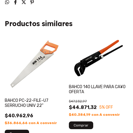
Productos similares
BAHCO 140 LLAVE PARA CA¥O
OFERTA
BAHCO PC-22-FILE-U7
$47.232,97
SERRUCHO UNIV 22"
$44.871,32
5
% OFF
$40.384,19
con
A convenir
$40.962,96
$36.866,66
con
A convenir