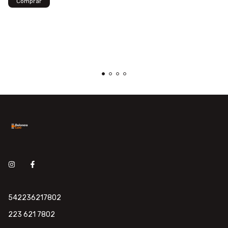
542236217802
223 621 7802