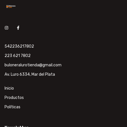
542236217802
223 621 7802
buloneralurotienda@gmail.com
Av. Luro 6334, Mar del Plata
Inicio
Productos
Políticas