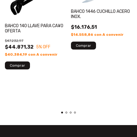
BAHCO 1446 CUCHILLO ACERO
INOX.
BAHCO 140 LLAVE PARA CA¥O
$16.176,51
OFERTA
$14.558,86
con
A convenir
$47.232,97
$44.871,32
5
% OFF
$40.384,19
con
A convenir