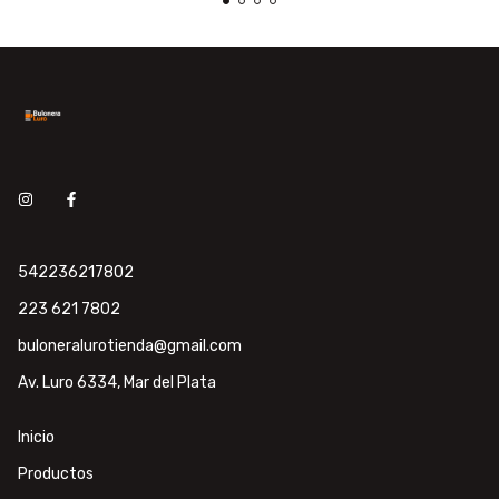
542236217802
223 621 7802
buloneralurotienda@gmail.com
Av. Luro 6334, Mar del Plata
Inicio
Productos