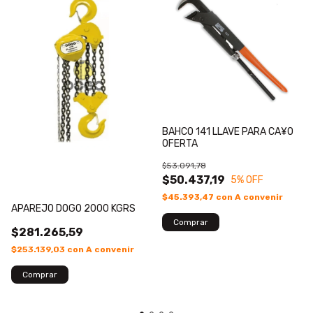
BAHCO 141 LLAVE PARA CA¥O
OFERTA
$53.091,78
$50.437,19
5
% OFF
$45.393,47
con
A convenir
APAREJO DOGO 2000 KGRS
$281.265,59
$253.139,03
con
A convenir